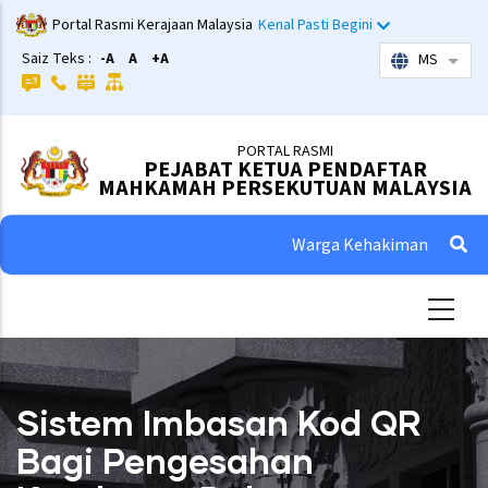
Skip
Portal Rasmi Kerajaan Malaysia
Kenal Pasti Begini
to
Saiz Teks :
-A
A
+A
MS
List 
main
content
PORTAL RASMI
PEJABAT KETUA PENDAFTAR
MAHKAMAH PERSEKUTUAN MALAYSIA
Warga Kehakiman
Sistem Imbasan Kod QR
Bagi Pengesahan