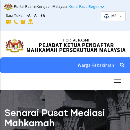
Skip
Portal Rasmi Kerajaan Malaysia
Kenal Pasti Begini
to
Saiz Teks :
-A
A
+A
MS
List 
main
content
PORTAL RASMI
PEJABAT KETUA PENDAFTAR
MAHKAMAH PERSEKUTUAN MALAYSIA
Warga Kehakiman
Senarai Pusat Mediasi
Mahkamah