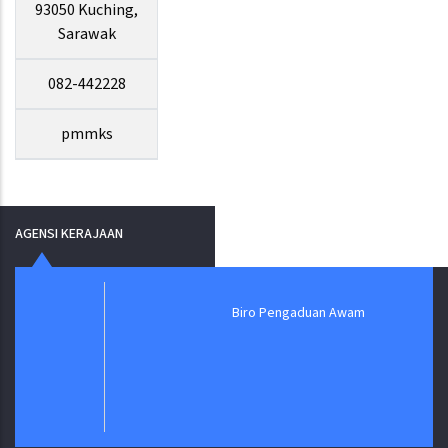
93050 Kuching,
Sarawak
082-442228
pmmks
AGENSI KERAJAAN
Biro Pengaduan Awam