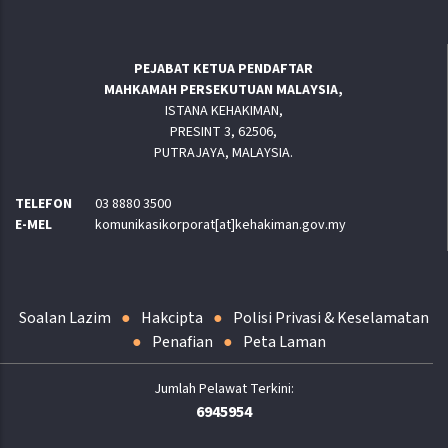
PEJABAT KETUA PENDAFTAR
MAHKAMAH PERSEKUTUAN MALAYSIA,
ISTANA KEHAKIMAN,
PRESINT 3, 62506,
PUTRAJAYA, MALAYSIA.
TELEFON
03 8880 3500
E-MEL
komunikasikorporat[at]kehakiman.gov.my
Soalan Lazim
Hakcipta
Polisi Privasi & Keselamatan
Penafian
Peta Laman
6945954