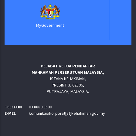
Biro 
MyGovernment
PEJABAT KETUA PENDAFTAR
MAHKAMAH PERSEKUTUAN MALAYSIA,
ISTANA KEHAKIMAN,
PRESINT 3, 62506,
PUTRAJAYA, MALAYSIA.
TELEFON
03 8880 3500
E-MEL
komunikasikorporat[at]kehakiman.gov.my