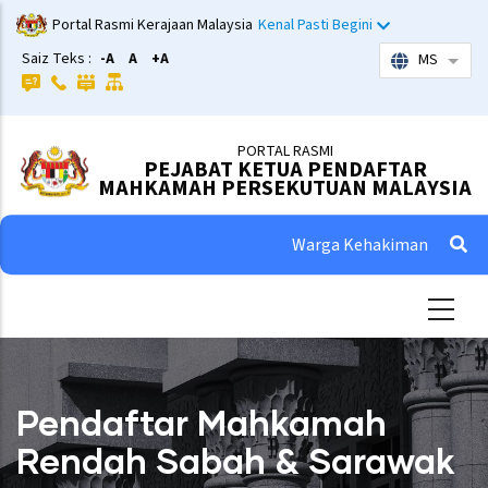
Skip
Portal Rasmi Kerajaan Malaysia
Kenal Pasti Begini
to
Saiz Teks :
-A
A
+A
MS
List 
main
content
PORTAL RASMI
PEJABAT KETUA PENDAFTAR
MAHKAMAH PERSEKUTUAN MALAYSIA
Warga Kehakiman
Pendaftar Mahkamah
Rendah Sabah & Sarawak