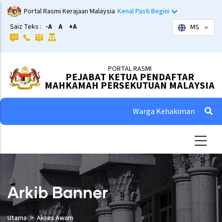
Skip
Portal Rasmi Kerajaan Malaysia
Kenal Pasti Begini
to
Saiz Teks :
-A
A
+A
MS
List 
main
content
PORTAL RASMI
PEJABAT KETUA PENDAFTAR
MAHKAMAH PERSEKUTUAN MALAYSIA
Warga Kehakiman
Arkib Banner
Utama
Akses Awam