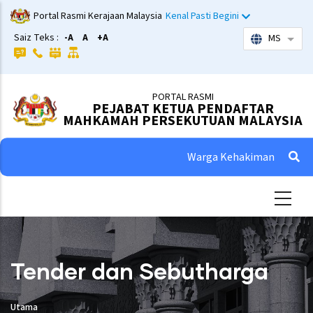
Skip
Portal Rasmi Kerajaan Malaysia
Kenal Pasti Begini
to
Saiz Teks :
-A
A
+A
MS
List 
main
content
PORTAL RASMI
PEJABAT KETUA PENDAFTAR
MAHKAMAH PERSEKUTUAN MALAYSIA
Warga Kehakiman
Tender dan Sebutharga
Utama