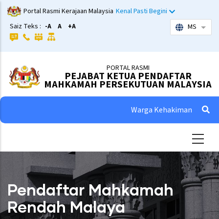
Skip
Portal Rasmi Kerajaan Malaysia
Kenal Pasti Begini
to
Saiz Teks :
-A
A
+A
MS
List 
main
content
PORTAL RASMI
PEJABAT KETUA PENDAFTAR
MAHKAMAH PERSEKUTUAN MALAYSIA
Warga Kehakiman
Pendaftar Mahkamah
Rendah Malaya