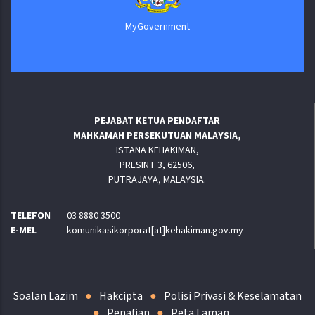
MyGovernment
PEJABAT KETUA PENDAFTAR
MAHKAMAH PERSEKUTUAN MALAYSIA,
ISTANA KEHAKIMAN,
PRESINT 3, 62506,
PUTRAJAYA, MALAYSIA.
TELEFON
03 8880 3500
E-MEL
komunikasikorporat[at]kehakiman.gov.my
Soalan Lazim
Hakcipta
Polisi Privasi & Keselamatan
Penafian
Peta Laman