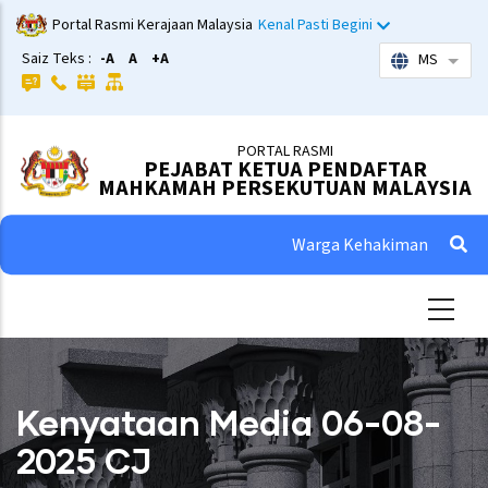
Skip
Portal Rasmi Kerajaan Malaysia
Kenal Pasti Begini
to
Saiz Teks :
-A
A
+A
MS
List 
main
content
PORTAL RASMI
PEJABAT KETUA PENDAFTAR
MAHKAMAH PERSEKUTUAN MALAYSIA
Warga Kehakiman
Kenyataan Media 06-08-
2025 CJ