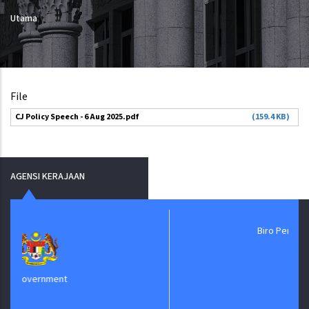
Utama
File
CJ Policy Speech - 6 Aug 2025.pdf
(159.4 KB)
AGENSI KERAJAAN
Biro Pengaduan Awa
rnment