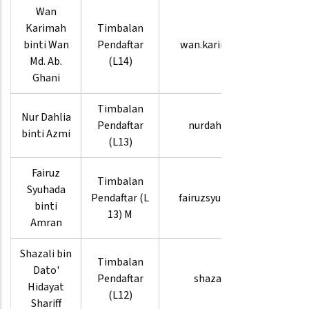
Wan
Karimah
Timbalan
03-
binti Wan
Pendaftar
wan.karimah
8880
Md. Ab.
(L14)
3669
Ghani
Timbalan
03-
Nur Dahlia
Pendaftar
nurdahlia
8880
binti Azmi
(L13)
4270
Fairuz
Timbalan
03-
Syuhada
Pendaftar (L
fairuzsyuhada
8880
binti
13) M
3941
Amran
Shazali bin
Timbalan
03-
Dato'
Pendaftar
shazali
8880
Hidayat
(L12)
3936
Shariff