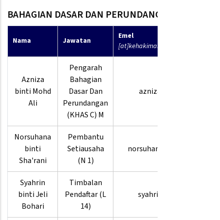
BAHAGIAN DASAR DAN PERUNDANGAN
Emel
No
Nama
Jawatan
[at]kehakiman.gov.my
Telefon
Pengarah
Azniza
Bahagian
03-
binti Mohd
Dasar Dan
azniza
8880
Ali
Perundangan
9436
(KHAS C) M
Norsuhana
Pembantu
03-
binti
Setiausaha
norsuhana.su
8880
Sha'rani
(N 1)
3923
Syahrin
Timbalan
03-
binti Jeli
Pendaftar (L
syahrin
8880
Bohari
14)
9535