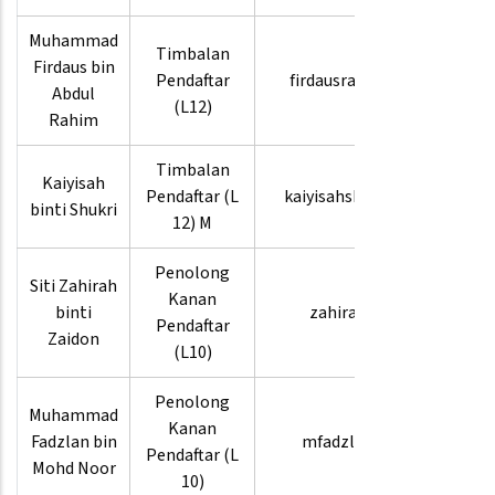
Muhammad
Timbalan
03-
Firdaus bin
Pendaftar
firdausrahim
8880
Abdul
(L12)
3569
Rahim
Timbalan
03-
Kaiyisah
Pendaftar (L
kaiyisahshukri
8880
binti Shukri
12) M
9403
Penolong
Siti Zahirah
03-
Kanan
binti
zahirah
8880
Pendaftar
Zaidon
9471
(L10)
Penolong
Muhammad
03-
Kanan
Fadzlan bin
mfadzlan
8880
Pendaftar (L
Mohd Noor
9450
10)