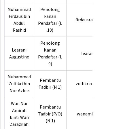
Muhammad
Penolong
03-
Firdaus bin
kanan
firdausrashid
8880
Abdul
Pendaftar (L
4242
Rashid
10)
Penolong
03-
Learani
Kanan
learani
8880
Augustine
Pendaftar (L
3541
9)
Muhammad
03-
Pembantu
Zulfikri bin
zulfikriazlee
8880
Tadbir (N 1)
Nor Azlee
4275
Wan Nur
Pembantu
03-
Amirah
Tadbir (P/O)
wanamirah
8880
binti Wan
(N 1)
3955
Zarazilah