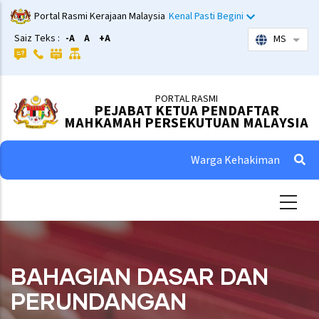
Skip
Portal Rasmi Kerajaan Malaysia
Kenal Pasti Begini
to
Saiz Teks :
-A
A
+A
MS
List 
main
content
PORTAL RASMI
PEJABAT KETUA PENDAFTAR
MAHKAMAH PERSEKUTUAN MALAYSIA
Warga Kehakiman
BAHAGIAN DASAR DAN
PERUNDANGAN