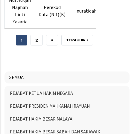
Nur Atiqah
Najihah
Perekod
nuratiqah.msp
binti
Data (N 1)(K)
Zakaria
CURRENT
1
PAGE
2
NEXT
››
LAST
TERAKHIR »
PAGE
PAGE
PAGE
SEMUA
Menu
PEJABAT KETUA HAKIM NEGARA
Directory
PEJABAT PRESIDEN MAHKAMAH RAYUAN
PEJABAT HAKIM BESAR MALAYA
PEJABAT HAKIM BESAR SABAH DAN SARAWAK