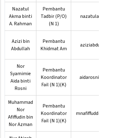
Nazatul
Pembantu
03-
Akma binti
Tadbir (P/O)
nazatulakma
8880
A. Rahman
(N 1)
3970
03-
Azizi bin
Pembantu
aziziabdullah
8880
Abdullah
Khidmat Am
4029
Nor
Pembantu
03-
Syamimie
Koordinator
aidarosni.msp
8880
Aida binti
Fail (N 1)(K)
4090
Rosni
Muhammad
Pembantu
Nor
Koordinator
mnafiffuddin.msp
Afiffudin bin
Fail (N 1)(K)
Nor Azman