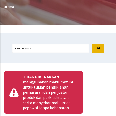
Utama
TIDAK DIBENARKAN
menggunakan maklumat ini
untuk tujuan pengiklanan,
pemasaran dan penjualan
produk dan perkhidmatan
serta menyebar maklumat
pegawai tanpa kebenaran