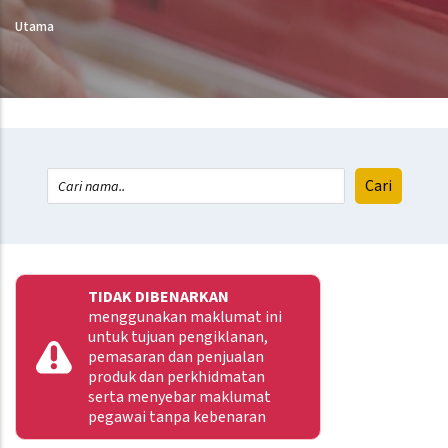
Utama
TIDAK DIBENARKAN
menggunakan maklumat ini
untuk tujuan pengiklanan,
pemasaran dan penjualan
produk dan perkhidmatan
serta menyebar maklumat
pegawai tanpa kebenaran