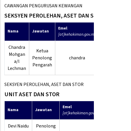
CAWANGAN PENGURUSAN KEWANGAN
SEKSYEN PEROLEHAN, ASET DAN STOR
Emel
No
Nama
Jawatan
[at]kehakiman.gov.my
Telefon
Chandra
Ketua
03-
Mohgan
Penolong
chandra
8880
a/l
Pengarah
9444
Lechman
SEKSYEN PEROLEHAN, ASET DAN STOR
UNIT ASET DAN STOR
Emel
No
Nama
Jawatan
[at]kehakiman.gov.my
Telefon
Devi Naidu
Penolong
03-