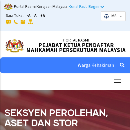
Skip
Portal Rasmi Kerajaan Malaysia
Kenal Pasti Begini
to
Saiz Teks :
-A
A
+A
MS
List 
main
content
PORTAL RASMI
PEJABAT KETUA PENDAFTAR
MAHKAMAH PERSEKUTUAN MALAYSIA
Warga Kehakiman
SEKSYEN PEROLEHAN,
ASET DAN STOR