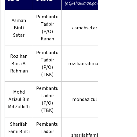
Nama
Jawatan
[at]kehakiman.gov.my
Telefon
Pembantu
Asmah
03-
Tadbir
Binti
asmahsetar
8880
(P/O)
Setar
3881
Kanan
Pembantu
Rozihan
03-
Tadbir
Binti A.
rozihanrahman
8880
(P/O)
Rahman
3934
(TBK)
Pembantu
Mohd
03-
Tadbir
Azizul Bin
mohdazizul
8880
(P/O)
Md Zulkifli
3819
(TBK)
Sharifah
Pembantu
03-
Fami Binti
Tadbir
sharifahfami
8880