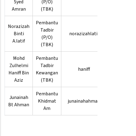
Syed
(P/O)
3912
Amran
(TBK)
Pembantu
Norazizah
03-
Tadbir
Binti
norazizahlatif
8880
(P/O)
A.latif
3832
(TBK)
Mohd
Pembantu
03-
Zulhelmi
Tadbir
haniff
8880
Haniff Bin
Kewangan
3912
Aziz
(TBK)
Pembantu
03-
Junainah
Khidmat
junainahahman
8880
Bt Ahman
Am
3828