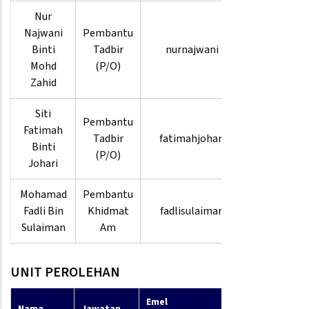
Nur
Najwani
Pembantu
03-
Binti
Tadbir
nurnajwani
8880
Mohd
(P/O)
3861
Zahid
Siti
Pembantu
03-
Fatimah
Tadbir
fatimahjohari
8880
Binti
(P/O)
9456
Johari
Mohamad
Pembantu
03-
Fadli Bin
Khidmat
fadlisulaiman
8880
Sulaiman
Am
3802
UNIT PEROLEHAN
Emel
No