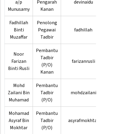
a/p
Pengarah
devinaidu
8880
Munusamy
Kanan
3911
Fadhillah
Penolong
03-
Binti
Pegawai
fadhillah
8880
Muzaffar
Tadbir
3977
Pembantu
Noor
03-
Tadbir
Farizan
farizanrusli
8880
(P/O)
Binti Rusli
9455
Kanan
Mohd
Pembantu
03-
Zailani Bin
Tadbir
mohdzailani
8880
Muhamad
(P/O)
3802
Mohamad
Pembantu
03-
Asyraf Bin
Tadbir
asyrafmokhtar
8880
Mokhtar
(P/O)
4283