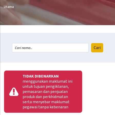
Utama
TIDAK DIBENARKAN
menggunakan maklumat ini
untuk tujuan pengiklanan,
pemasaran dan penjualan
produk dan perkhidmatan
serta menyebar maklumat
pegawai tanpa kebenaran