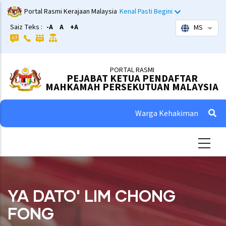
Skip
Portal Rasmi Kerajaan Malaysia
Kenal Pasti Begini
to
Saiz Teks :
-A
A
+A
MS
List 
main
content
PORTAL RASMI
PEJABAT KETUA PENDAFTAR
MAHKAMAH PERSEKUTUAN MALAYSIA
Warga Kehakiman
YA DATO' LIM CHONG
FONG