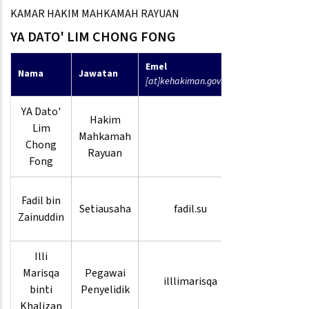
KAMAR HAKIM MAHKAMAH RAYUAN
YA DATO' LIM CHONG FONG
Emel
No
Nama
Jawatan
[at]kehakiman.gov.my
Telefon
YA Dato'
Hakim
Lim
Mahkamah
Chong
Rayuan
Fong
03-
Fadil bin
Setiausaha
fadil.su
8880
Zainuddin
9416
Illi
03-
Marisqa
Pegawai
illlimarisqa
8880
binti
Penyelidik
9420
Khalizan