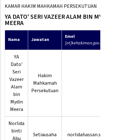
KAMAR HAKIM MAHKAMAH PERSEKUTUAN
YA DATO' SERI VAZEER ALAM BIN MYDIN
MEERA
Emel
No
Nama
Jawatan
[at]kehakiman.gov.my
Telefon
YA
Dato'
Seri
Hakim
Vazeer
Mahkamah
Alam
Persekutuan
bin
Mydin
Meera
Norlida
03-
binti
Setiausaha
norlidahassan.su
8880
Abu