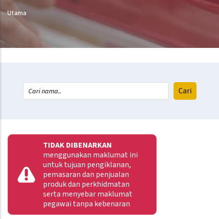
Utama
TIDAK DIBENARKAN
menggunakan maklumat ini
untuk tujuan pengiklanan,
pemasaran dan penjualan
produk dan perkhidmatan
serta menyebar maklumat
pegawai tanpa kebenaran