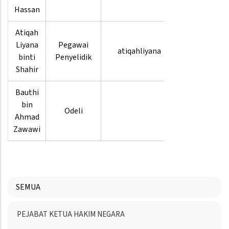
3716
Hassan
Atiqah
03-
Liyana
Pegawai
atiqahliyana
8880
binti
Penyelidik
4188
Shahir
Bauthi
03-
bin
Odeli
8880
Ahmad
3720
Zawawi
SEMUA
Menu
PEJABAT KETUA HAKIM NEGARA
Directory