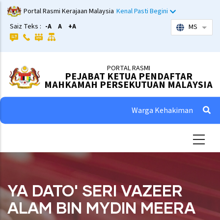
Skip
Portal Rasmi Kerajaan Malaysia
Kenal Pasti Begini
to
Saiz Teks :
-A
A
+A
MS
List 
main
content
PORTAL RASMI
PEJABAT KETUA PENDAFTAR
MAHKAMAH PERSEKUTUAN MALAYSIA
Warga Kehakiman
YA DATO' SERI VAZEER
ALAM BIN MYDIN MEERA