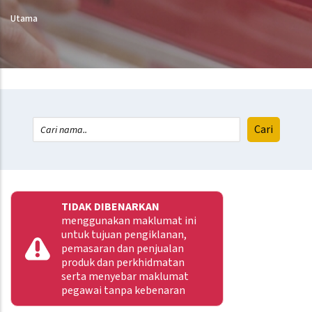
Utama
TIDAK DIBENARKAN
menggunakan maklumat ini
untuk tujuan pengiklanan,
pemasaran dan penjualan
produk dan perkhidmatan
serta menyebar maklumat
pegawai tanpa kebenaran