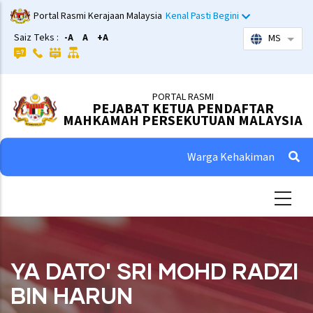
Skip
Portal Rasmi Kerajaan Malaysia
Kenal Pasti Begini
to
Saiz Teks :
-A
A
+A
MS
List 
main
content
PORTAL RASMI
PEJABAT KETUA PENDAFTAR
MAHKAMAH PERSEKUTUAN MALAYSIA
Warga Kehakiman
YA DATO' SRI MOHD RADZI
BIN HARUN