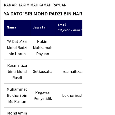
KAMAR HAKIM MAHKAMAH RAYUAN
YA DATO' SRI MOHD RADZI BIN HARUN
Emel
No
Nama
Jawatan
[at]kehakiman.gov.my
Telefon
YA Dato' Sri
Hakim
Mohd Radzi
Mahkamah
bin Harun
Rayuan
Rosmailiza
03-
binti Mohd
Setiausaha
rosmailiza.su
8880
Rusdi
3602
Muhammad
Pegawai
03-
Bukhori bin
bukhoriruslan
Penyelidik
8880
Md Ruslan
Mohd Amin
03-