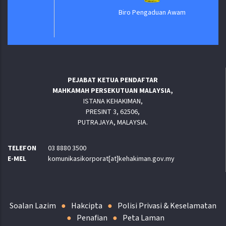
Biro Pengaduan Awam
PEJABAT KETUA PENDAFTAR
MAHKAMAH PERSEKUTUAN MALAYSIA,
ISTANA KEHAKIMAN,
PRESINT 3, 62506,
PUTRAJAYA, MALAYSIA.
TELEFON
03 8880 3500
E-MEL
komunikasikorporat[at]kehakiman.gov.my
Soalan Lazim
Hakcipta
Polisi Privasi & Keselamatan
Penafian
Peta Laman