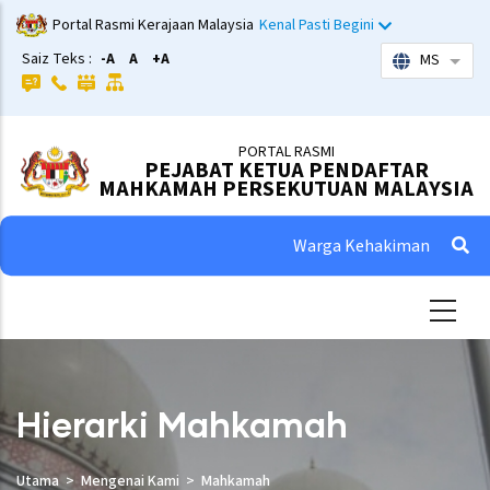
Skip
Portal Rasmi Kerajaan Malaysia
Kenal Pasti Begini
to
Saiz Teks :
-A
A
+A
MS
List 
main
content
PORTAL RASMI
PEJABAT KETUA PENDAFTAR
MAHKAMAH PERSEKUTUAN MALAYSIA
Warga Kehakiman
Hierarki Mahkamah
Utama
Mengenai Kami
Mahkamah