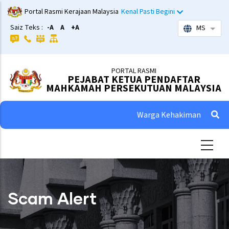
Skip
Portal Rasmi Kerajaan Malaysia
Kenal Pasti Begini
to
Saiz Teks :
-A
A
+A
MS
List 
main
content
PORTAL RASMI
PEJABAT KETUA PENDAFTAR
MAHKAMAH PERSEKUTUAN MALAYSIA
Warga Kehakiman
Scam Alert