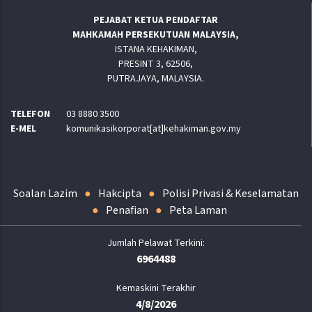
PEJABAT KETUA PENDAFTAR
MAHKAMAH PERSEKUTUAN MALAYSIA,
ISTANA KEHAKIMAN,
PRESINT 3, 62506,
PUTRAJAYA, MALAYSIA.
TELEFON
03 8880 3500
E-MEL
komunikasikorporat[at]kehakiman.gov.my
Soalan Lazim
Hakcipta
Polisi Privasi & Keselamatan
Penafian
Peta Laman
6964488
Kemaskini Terakhir
4/8/2026