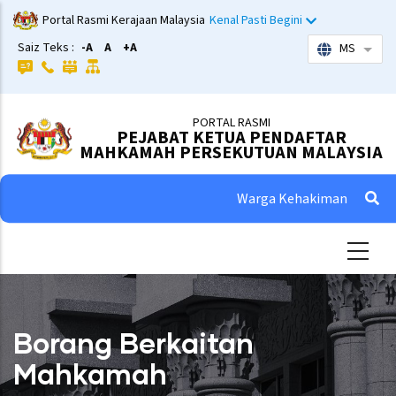
Skip
Portal Rasmi Kerajaan Malaysia
Kenal Pasti Begini
to
Saiz Teks :
-A
A
+A
MS
List 
main
content
PORTAL RASMI
PEJABAT KETUA PENDAFTAR
MAHKAMAH PERSEKUTUAN MALAYSIA
Warga Kehakiman
Borang Berkaitan
Mahkamah