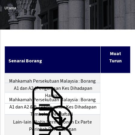
Utama
Muat
Senarai Borang
Turun
Mahkamah Persekutuan Malaysia : Borang
A1 dan A2 (Pengurusan Kes Dihadapan
Hakim)
Mahkamah Persekutuan Malaysia : Borang
A1 dan A2 & B (Pengurusan Kes Dihadapan
Timbalan Pendaftar)
Lain-lain : Notis Permohonan Ex Parte
Perintah Perlindungan