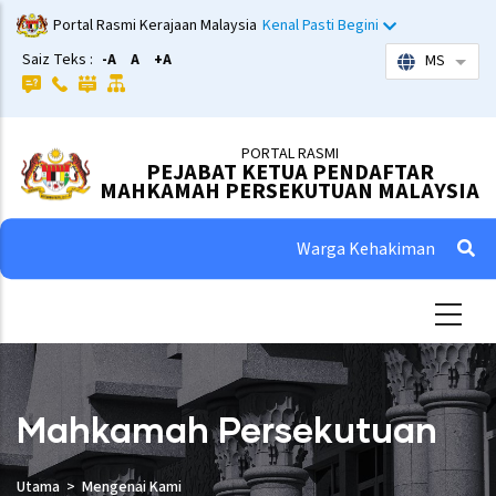
Skip
Portal Rasmi Kerajaan Malaysia
Kenal Pasti Begini
to
Saiz Teks :
-A
A
+A
MS
List 
main
content
PORTAL RASMI
PEJABAT KETUA PENDAFTAR
MAHKAMAH PERSEKUTUAN MALAYSIA
Warga Kehakiman
Mahkamah Persekutuan
Utama
Mengenai Kami