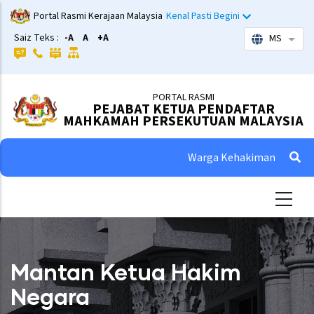
Skip
Portal Rasmi Kerajaan Malaysia
Kenal Pasti Begini
to
Saiz Teks :
-A
A
+A
MS
List 
main
content
PORTAL RASMI
PEJABAT KETUA PENDAFTAR
MAHKAMAH PERSEKUTUAN MALAYSIA
Warga Kehakiman
Mantan Ketua Hakim
Negara