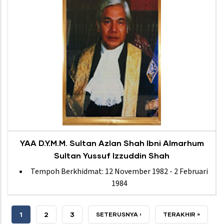
YAA D.Y.M.M. Sultan Azlan Shah Ibni Almarhum
Sultan Yussuf Izzuddin Shah
Tempoh Berkhidmat: 12 November 1982 - 2 Februari
1984
CURRENT
1
PAGE
2
PAGE
3
NEXT
SETERUSNYA ›
LAST
TERAKHIR »