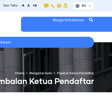
Saiz Teks :
-A
A
+A
MS
List additional
Warga Kehakiman
s Awam
Utama
Mengenai Kami
Pejabat Ketua Pendaftar
mbalan Ketua Pendaftar