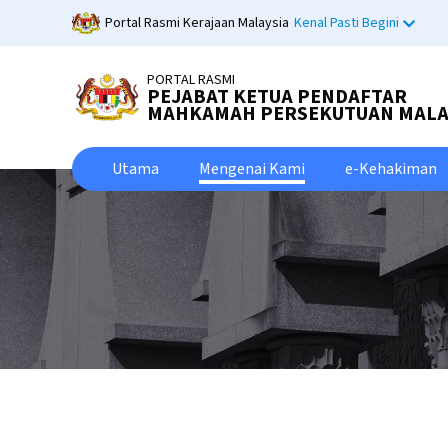
Skip
Portal Rasmi Kerajaan Malaysia
Kenal Pasti Begini
to
main
PORTAL RASMI
content
PEJABAT KETUA PENDAFTAR
MAHKAMAH PERSEKUTUAN MALA
Utama
Mengenai Kami
e-Kehakiman