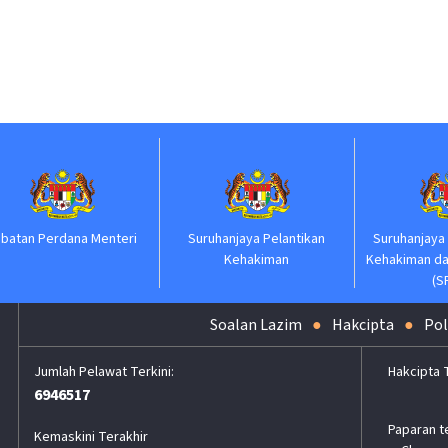
a Menteri
Suruhanjaya Pelantikan
Suruhanjaya Perkhidmatan
Kehakiman
Kehakiman dan Perundanga
(SPKP)
Soalan Lazim
Hakcipta
Pol
Hakcipta 
6946517
Paparan t
Kemaskini Terakhir