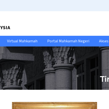
YSIA
Virtual Mahkamah
Portal Mahkamah Negeri
Akse
Ti