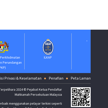
ePerolehan
J
ILKAP
n
isi Privasi & Keselamatan
Penafian
Peta Laman
Terpelihara 2024 © Pejabat Ketua Pendaftar
Mahkamah Persekutuan Malaysia
erbaik menggunakan pelayar terkini seperti