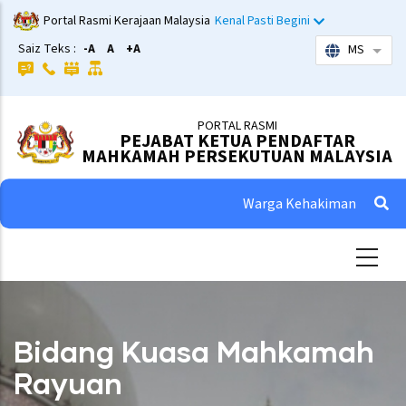
Skip
Portal Rasmi Kerajaan Malaysia
Kenal Pasti Begini
to
Saiz Teks :
-A
A
+A
MS
List 
main
content
PORTAL RASMI
PEJABAT KETUA PENDAFTAR
MAHKAMAH PERSEKUTUAN MALAYSIA
Warga Kehakiman
Bidang Kuasa Mahkamah
Rayuan