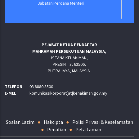
a Menteri
PEJABAT KETUA PENDAFTAR
MAHKAMAH PERSEKUTUAN MALAYSIA,
ISTANA KEHAKIMAN,
PRESINT 3, 62506,
PUTRAJAYA, MALAYSIA.
TELEFON
03 8880 3500
E-MEL
komunikasikorporat[at]kehakiman.gov.my
Soalan Lazim
Hakcipta
Polisi Privasi & Keselamatan
Penafian
Peta Laman