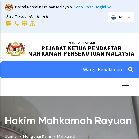
Skip
Portal Rasmi Kerajaan Malaysia
Kenal Pasti Begini
to
Saiz Teks :
-A
A
+A
MS
List 
main
content
PORTAL RASMI
PEJABAT KETUA PENDAFTAR
MAHKAMAH PERSEKUTUAN MALAYSIA
Warga Kehakiman
Hakim Mahkamah Rayuan
Utama
Mengenai Kami
Mahkamah