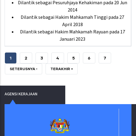
Dilantik sebagai Pesuruhjaya Kehakiman pada 20 Jun
2014
Dilantik sebagai Hakim Mahkamah Tinggi pada 27
April 2018
Dilantik sebagai Hakim Mahkamah Rayuan pada 17
Januari 2023
CURRENT
1
PAGE
2
PAGE
3
PAGE
4
PAGE
5
PAGE
6
PAGE
7
PAGE
NEXT
SETERUSNYA ›
LAST
TERAKHIR »
PAGE
PAGE
AGENSI KERAJAAN
Suruhanjaya Pelantikan Kehak