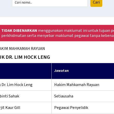
TIDAK DIBENARKAN
menggunakan maklumat ini untuk tujuan pe
perkhidmatan serta menyebar maklumat pegawai tanpa kebena
AKIM MAHKAMAH RAYUAN
UK DR. LIM HOCK LENG
Jawatan
 Dr. Lim Hock Leng
Hakim Mahkamah Rayuan
binti Sahak
Setiausaha
jit Kaur Gill
Pegawai Penyelidik