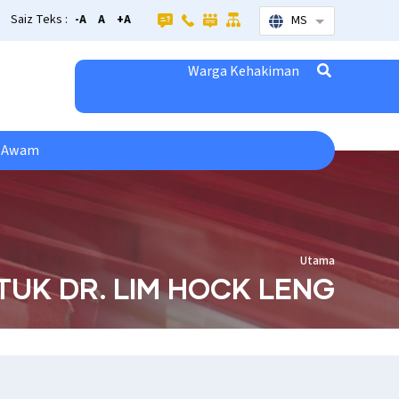
Saiz Teks :
-A
A
+A
MS
List additional
Warga Kehakiman
s Awam
Utama
TUK DR. LIM HOCK LENG