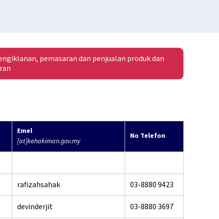
ngiklanan, pemasaran dan penjualan produk dan
ran
Emel
No Telefon
[at]kehakiman.gov.my
rafizahsahak
03-8880 9423
devinderjit
03-8880 3697