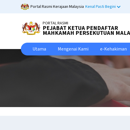
Skip
Portal Rasmi Kerajaan Malaysia
Kenal Pasti Begini
to
main
PORTAL RASMI
content
PEJABAT KETUA PENDAFTAR
MAHKAMAH PERSEKUTUAN MALA
Utama
Mengenai Kami
e-Kehakiman