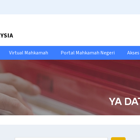
YSIA
Virtual Mahkamah
Portal Mahkamah Negeri
Akse
YA DA