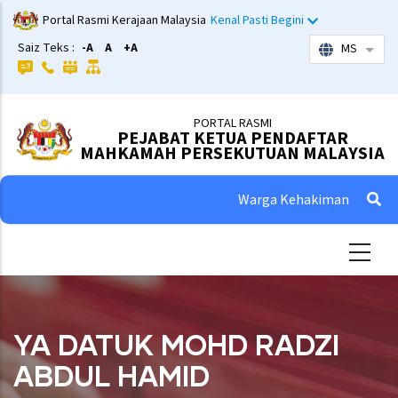
Skip
Portal Rasmi Kerajaan Malaysia
Kenal Pasti Begini
to
Saiz Teks :
-A
A
+A
MS
List 
main
content
PORTAL RASMI
PEJABAT KETUA PENDAFTAR
MAHKAMAH PERSEKUTUAN MALAYSIA
Warga Kehakiman
YA DATUK MOHD RADZI
ABDUL HAMID