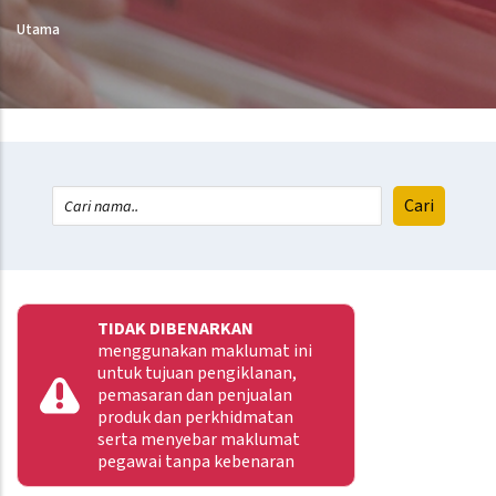
Utama
TIDAK DIBENARKAN
menggunakan maklumat ini
untuk tujuan pengiklanan,
pemasaran dan penjualan
produk dan perkhidmatan
serta menyebar maklumat
pegawai tanpa kebenaran