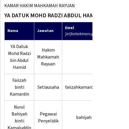
KAMAR HAKIM MAHKAMAH RAYUAN
YA DATUK MOHD RADZI ABDUL HAMID
Emel
No
Nama
Jawatan
[at]kehakiman.gov.my
Telefon
YA Datuk
Hakim
Mohd Radzi
Mahkamah
bin Abdul
Rayuan
Hamid
Faiizah
03-
binti
Setiausaha
faiizahkamardin.su
8880
Kamardin
3632
Nurul
03-
Bahiyah
Pegawai
bahiyah
8880
binti
Penyelidik
4046
Kamaluddin